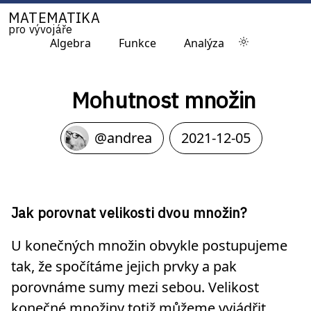
MATEMATIKA
pro vývojáře
Algebra
Funkce
Analýza
Mohutnost množin
@andrea
2021-12-05
Jak porovnat velikosti dvou množin?
U konečných množin obvykle postupujeme
tak, že spočítáme jejich prvky a pak
porovnáme sumy mezi sebou. Velikost
konečné množiny totiž můžeme vyjádřit