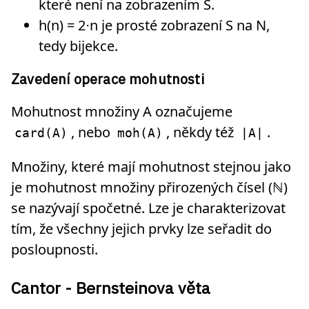
které není na zobrazením S.
h(n) = 2⋅n je prosté zobrazení S na N,
tedy bijekce.
Zavedení operace mohutnosti
Mohutnost množiny A označujeme
, nebo
, někdy též
.
card(A)
moh(A)
|A|
Množiny, které mají mohutnost stejnou jako
je mohutnost množiny přirozených čísel (ℕ)
se nazývají spočetné. Lze je charakterizovat
tím, že všechny jejich prvky lze seřadit do
posloupnosti.
Cantor - Bernsteinova věta