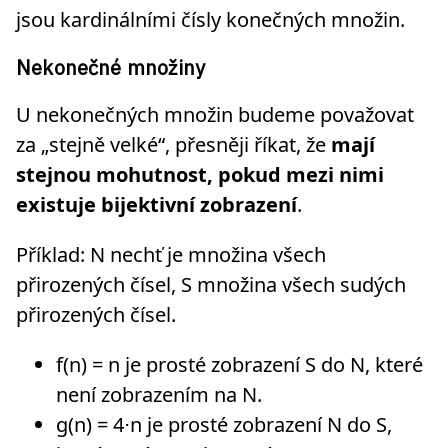
jsou kardinálními čísly konečných množin.
Nekonečné množiny
U nekonečných množin budeme považovat
za „stejně velké“, přesněji říkat, že
mají
stejnou mohutnost, pokud mezi nimi
existuje bijektivní zobrazení
.
Příklad: N nechť je množina všech
přirozených čísel, S množina všech sudých
přirozených čísel.
f(n) = n je prosté zobrazení S do N, které
není zobrazením na N.
g(n) = 4⋅n je prosté zobrazení N do S,